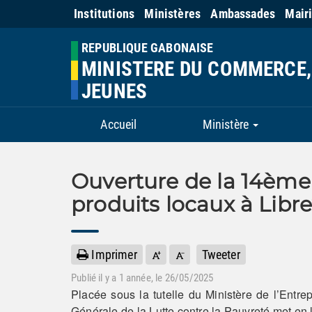
Institutions
Ministères
Ambassades
Mair
REPUBLIQUE GABONAISE
MINISTERE DU COMMERCE, 
JEUNES
Accueil
Ministère
Ouverture de la 14ème 
produits locaux à Libre
Imprimer
Tweeter
Publié il y a
1 année
, le 26/05/2025
Placée sous la tutelle du Ministère de l’Entr
Générale de la Lutte contre la Pauvreté met en l