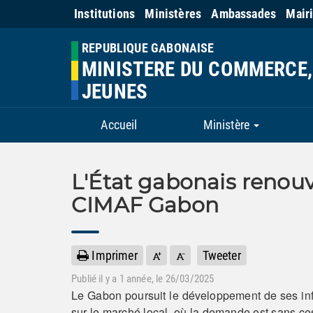
Institutions
Ministères
Ambassades
Mair
REPUBLIQUE GABONAISE
MINISTERE DU COMMERCE, 
JEUNES
Accueil
Ministère
L'État gabonais renouv
CIMAF Gabon
Imprimer
Tweeter
Publié il y a
1 année
, le 26/03/2025
Le Gabon poursuit le développement de ses infr
sur le marché local, où la demande est sans c